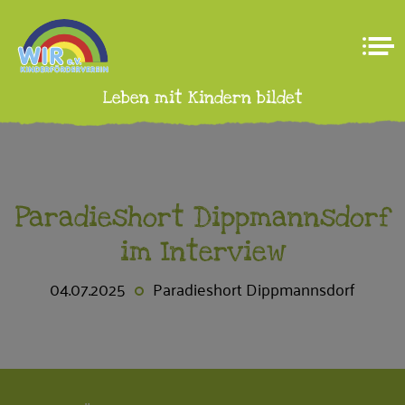
Leben mit Kindern bildet
Paradieshort Dippmannsdorf
im Interview
04.07.2025
Paradieshort Dippmannsdorf