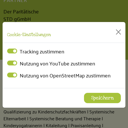
Der Paritätische
STD gGmbH
INTERN
Cookie-Einstellungen
BEM Betriebliches Eingliederungsmanagement
Tracking zustimmen
Nutzung von YouTube zustimmen
FÖRDERUNGEN
Nutzung von OpenStreetMap zustimmen
Fort- und Weiterbildungen
Wir erhalten regelmäßig Fördermittel, um unsere Mitarbeiter
finanziell bei der Durchführung von folgenden Fort- und
Speichern
Weiterbildungen unterstützen zu können:
Qualifizierung zu Kinderschutzfachkräften | Systemische
Elternarbeit | Systemische Beratung und Therapie |
Kinderyogatrainerin | Kitaleitung | Praxisanleitung |