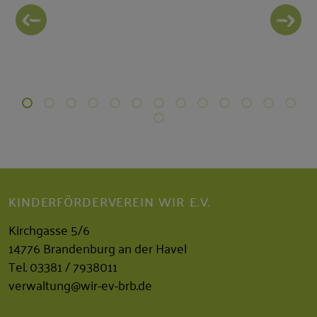
KINDERFÖRDERVEREIN WIR E.V.
Kirchgasse 5/6
14776 Brandenburg an der Havel
Tel.
03381 / 7938011
verwaltung@wir-ev-brb.de