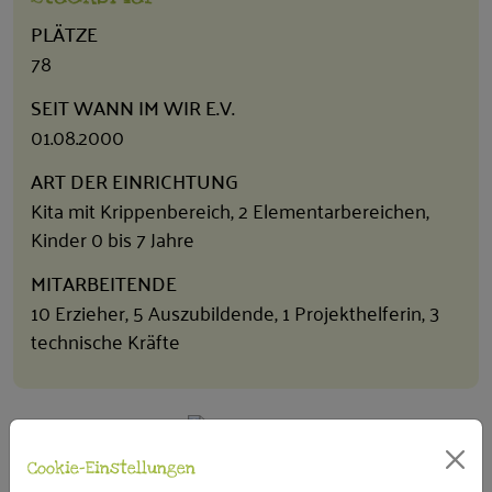
PLÄTZE
78
SEIT WANN IM WIR E.V.
01.08.2000
ART DER EINRICHTUNG
Kita mit Krippenbereich, 2 Elementarbereichen,
Kinder 0 bis 7 Jahre
MITARBEITENDE
10 Erzieher, 5 Auszubildende, 1 Projekthelferin, 3
technische Kräfte
Cookie-Einstellungen