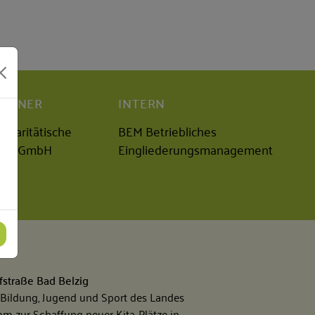
ARTNER
INTERN
r Paritätische
BEM Betriebliches
D gGmbH
Eingliederungsmanagement
fstraße Bad Belzig
 Bildung, Jugend und Sport des Landes
 zur Schaffung neuer Kita-Plätze in