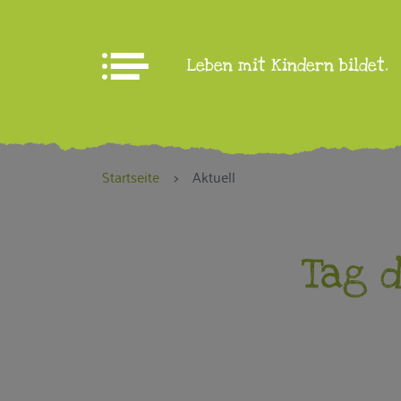
Leben mit Kindern bildet.
Aktuelles
Startseite
Aktuell
WIR über uns
Tag d
Brandenburg an der
Havel
Potsdam-Mittelmark