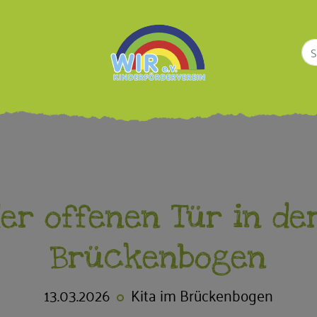
er offenen Tür in de
Brückenbogen
13.03.2026
Kita im Brückenbogen