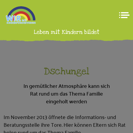
Leben mit Kindern bildet
Dschungel
In gemütlicher Atmosphäre kann sich
Rat rund um das Thema Familie
eingeholt werden
Im November 2013 öffnete die Informations- und
Beratungsstelle ihre Tore. Hier können Eltern sich Rat
holen rund um das Thema Familie.