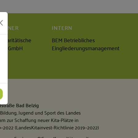
ARTNER
INTERN
r Paritätische
BEM Betriebliches
D gGmbH
Eingliederungsmanagement
fstraße Bad Belzig
 Bildung, Jugend und Sport des Landes
 zur Schaffung neuer Kita-Plätze in
–2022 (LandesKitainvest-Richtlinie 2019–2022)