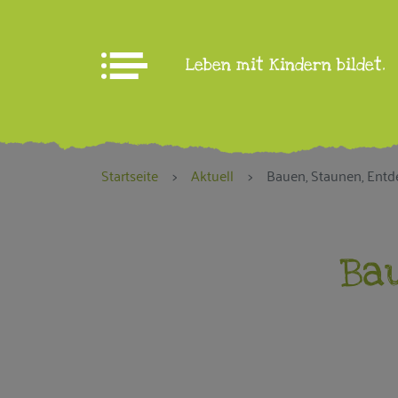
Leben mit Kindern bildet.
Aktuelles
Startseite
Aktuell
Bauen, Staunen, Ent
WIR über uns
Ba
Brandenburg an der
Havel
Potsdam-Mittelmark