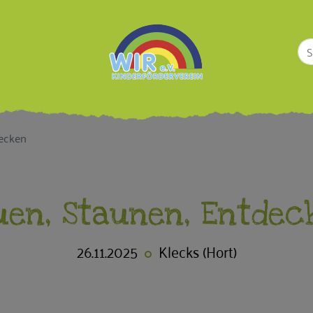
decken
uen, Staunen, Entdec
26.11.2025
Klecks (Hort)