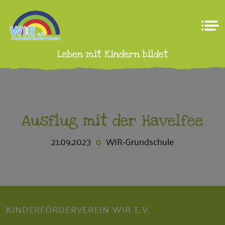
Leben mit Kindern bildet
Ausflug mit der Havelfee
21.09.2023
WIR-Grundschule
KINDERFÖRDERVEREIN WIR E.V.