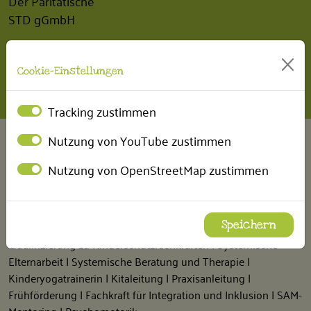
Der Paritätische
STD gGmbH
INTERN
Cookie-Einstellungen
BEM Betriebliches Eingliederungsmanagement
Tracking zustimmen
Nutzung von YouTube zustimmen
FÖRDERUNGEN
Nutzung von OpenStreetMap zustimmen
Fort- und Weiterbildungen
Wir erhalten regelmäßig Fördermittel, um unsere Mitarbeiter
finanziell bei der Durchführung von folgenden Fort- und
Speichern
Weiterbildungen unterstützen zu können:
Qualifizierung zu Kinderschutzfachkräften | Systemische
Elternarbeit | Systemische Beratung und Therapie |
Kinderyogatrainerin | Kitaleitung | Praxisanleitung |
Frühförderung | Fachkraft für Integration und Inklusion | SAM-