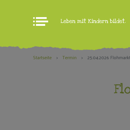
Leben mit Kindern bildet.
Aktuelles
Startseite
Termin
25.04.2026 Flohmark
WIR über uns
Fl
Brandenburg an der
Havel
Potsdam-Mittelmark