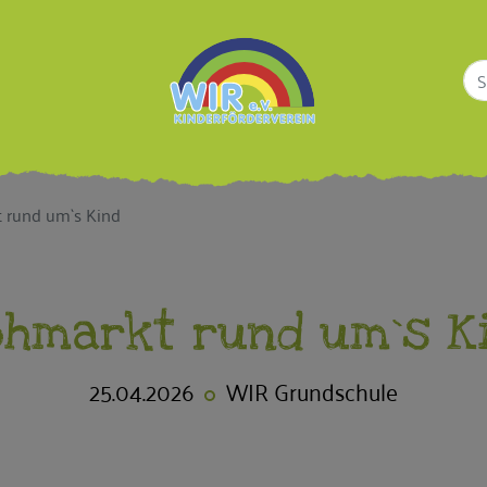
t rund um`s Kind
ohmarkt rund um`s K
25.04.2026
WIR Grundschule