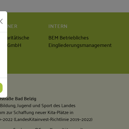
ARTNER
INTERN
r Paritätische
BEM Betriebliches
D gGmbH
Eingliederungsmanagement
fstraße Bad Belzig
 Bildung, Jugend und Sport des Landes
 zur Schaffung neuer Kita-Plätze in
–2022 (LandesKitainvest-Richtlinie 2019–2022)