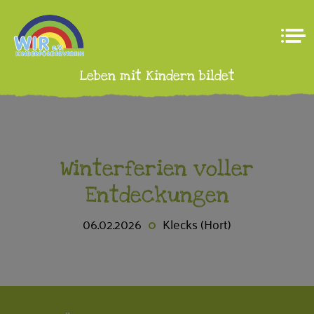
Leben mit Kindern bildet
Winterferien voller
Entdeckungen
06.02.2026
Klecks (Hort)