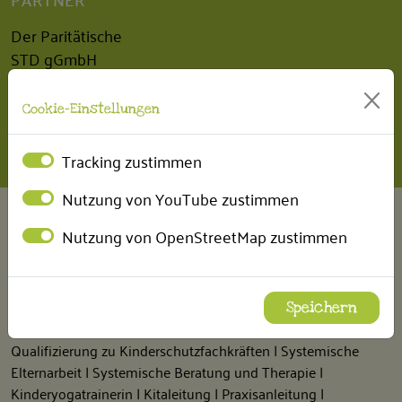
Der Paritätische
STD gGmbH
INTERN
Cookie-Einstellungen
BEM Betriebliches Eingliederungsmanagement
Tracking zustimmen
Nutzung von YouTube zustimmen
FÖRDERUNGEN
Nutzung von OpenStreetMap zustimmen
Fort- und Weiterbildungen
Wir erhalten regelmäßig Fördermittel, um unsere Mitarbeiter
finanziell bei der Durchführung von folgenden Fort- und
Speichern
Weiterbildungen unterstützen zu können:
Qualifizierung zu Kinderschutzfachkräften | Systemische
Elternarbeit | Systemische Beratung und Therapie |
Kinderyogatrainerin | Kitaleitung | Praxisanleitung |