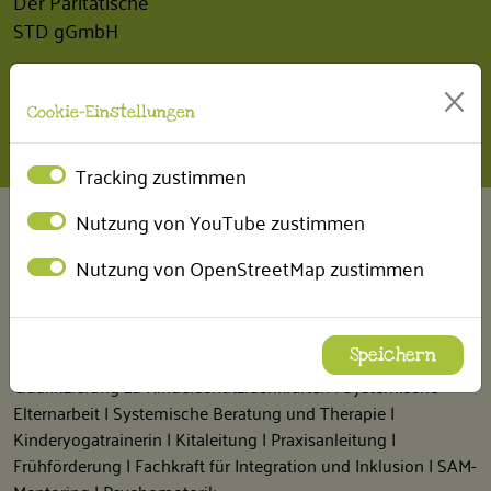
Der Paritätische
STD gGmbH
INTERN
Cookie-Einstellungen
BEM Betriebliches Eingliederungsmanagement
Tracking zustimmen
Nutzung von YouTube zustimmen
FÖRDERUNGEN
Nutzung von OpenStreetMap zustimmen
Fort- und Weiterbildungen
Wir erhalten regelmäßig Fördermittel, um unsere Mitarbeiter
finanziell bei der Durchführung von folgenden Fort- und
Speichern
Weiterbildungen unterstützen zu können:
Qualifizierung zu Kinderschutzfachkräften | Systemische
Elternarbeit | Systemische Beratung und Therapie |
Kinderyogatrainerin | Kitaleitung | Praxisanleitung |
Frühförderung | Fachkraft für Integration und Inklusion | SAM-