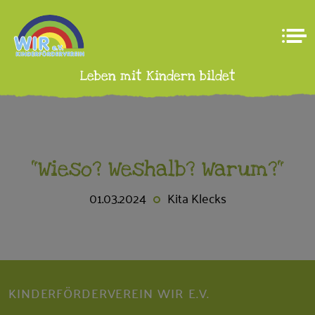
Leben mit Kindern bildet
"Wieso? Weshalb? Warum?"
01.03.2024
Kita Klecks
KINDERFÖRDERVEREIN WIR E.V.