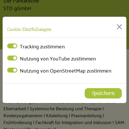
Der Paritätische
STD gGmbH
INTERN
Cookie-Einstellungen
BEM Betriebliches Eingliederungsmanagement
Tracking zustimmen
Nutzung von YouTube zustimmen
FÖRDERUNGEN
Nutzung von OpenStreetMap zustimmen
Fort- und Weiterbildungen
Wir erhalten regelmäßig Fördermittel, um unsere Mitarbeiter
finanziell bei der Durchführung von folgenden Fort- und
Speichern
Weiterbildungen unterstützen zu können:
Qualifizierung zu Kinderschutzfachkräften | Systemische
Elternarbeit | Systemische Beratung und Therapie |
Kinderyogatrainerin | Kitaleitung | Praxisanleitung |
Frühförderung | Fachkraft für Integration und Inklusion | SAM-