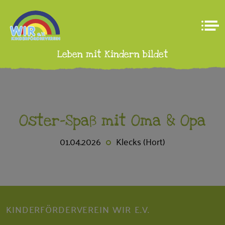
Leben mit Kindern bildet
Oster-Spaß mit Oma & Opa
01.04.2026
Klecks (Hort)
KINDERFÖRDERVEREIN WIR E.V.